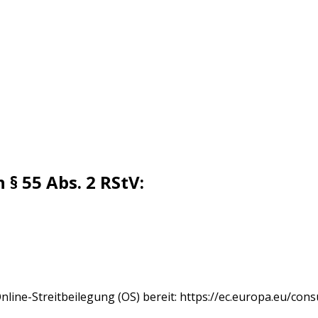
 § 55 Abs. 2 RStV:
nline-Streitbeilegung (OS) bereit:
https://ec.europa.eu/con