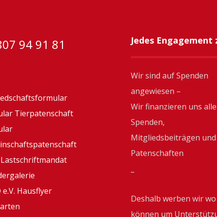
Jedes Engagement z
07 94 91 81
Wir sind auf Spenden
angewiesen –
iedschaftsformular
Wir finanzieren uns alle
lar Tierpatenschaft
Spenden,
lar
Mitgliedsbeiträgen und
nschaftspatenschaft
Patenschaften
Lastschriftmandat
_
ergalerie
e.V. Hausflyer
Deshalb werben wir wo
arten
können um Unterstütz