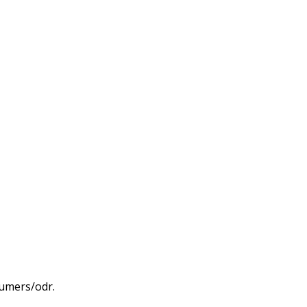
sumers/odr
.