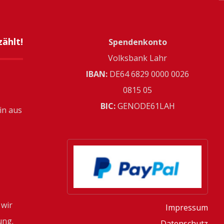
ählt!
Spendenkonto
Volksbank Lahr
IBAN:
­DE64 6829 0000 0026
0815 05
BIC:
GENODE61LAH
in aus
 wir
Impressum
ung.
Datenschutz