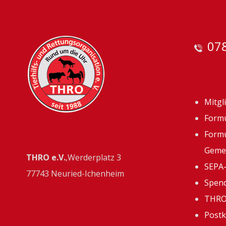
078
Mitgl
Formu
Formu
Gemei
THRO e.V.
,Werderplatz 3
SEPA-
77743 Neuried-Ichenheim
Spend
THRO 
Postk