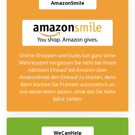
AmazonSmile
Online-Shoppen und Gutes tun ganz ohne
Mehrkosten! Vergessen Sie nicht bei Ihrem
nächsten Einkauf bei Amazon über
AmazonSmile den Einkauf zu starten, denn
dann können Sie Prämien automatisch an
uns weiterleiten lassen, ohne das Sie mehr
dafür zahlen.
WeCanHelp