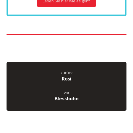
Lesen Sie hier wie es geht.
zurück
Rosi
vor
Blesshuhn