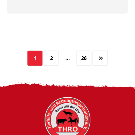
1
2
…
26