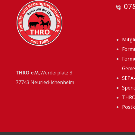
078
Mitgl
Formu
Formu
Gemei
THRO e.V.
,Werderplatz 3
SEPA-
77743 Neuried-Ichenheim
Spend
THRO 
Postk