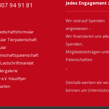
Jedes Engagement z
07 94 91 81
Wir sind auf Spenden
angewiesen –
iedschaftsformular
Wir finanzieren uns alle
lar Tierpatenschaft
Spenden,
lar
Mitgliedsbeiträgen und
nschaftspatenschaft
Patenschaften
Lastschriftmandat
_
ergalerie
e.V. Hausflyer
Deshalb werben wir wo
arten
können um Unterstütz