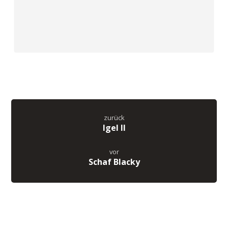
zurück
Igel II
vor
Schaf Blacky