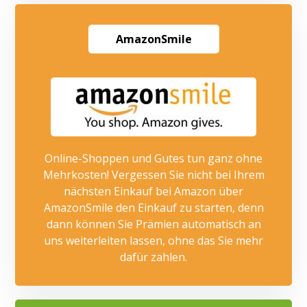
AmazonSmile
Online-Shoppen und Gutes tun ganz ohne
Mehrkosten! Vergessen Sie nicht bei Ihrem
nächsten Einkauf bei Amazon über
AmazonSmile den Einkauf zu starten, denn
dann können Sie Prämien automatisch an
uns weiterleiten lassen, ohne das Sie mehr
dafür zahlen.